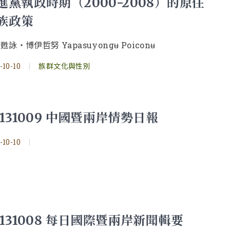
進黨執政時期（2000-2008）的原住
族政策
甦詠‧博伊哲努 Yapasuyongʉ Poiconʉ
-10-10
|
族群文化與性別
0131009 中國暨兩岸情勢日報
-10-10
|
0131008 每日國際暨兩岸新聞輯要